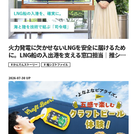
火力発電に欠かせないLNGを安全に届けるため
に。LNG船の入出港を支える窓口担当｜推シゴ
トファイル#22
かんでんストーリー
推シゴトファイル