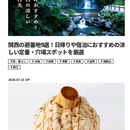
関西の避暑地9選！日帰りや宿泊におすすめの涼
しい定番・穴場スポットを厳選
街・暮らし
大阪
兵庫
京都
奈良
滋賀
和歌山
旅行