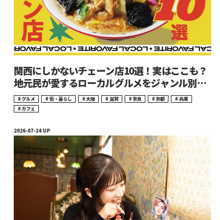
関西にしかないチェーン店10選！実はここも？
地元民が愛するローカルグルメをジャンル別に
ご紹介
グルメ
街・暮らし
大阪
滋賀
奈良
京都
兵庫
カフェ