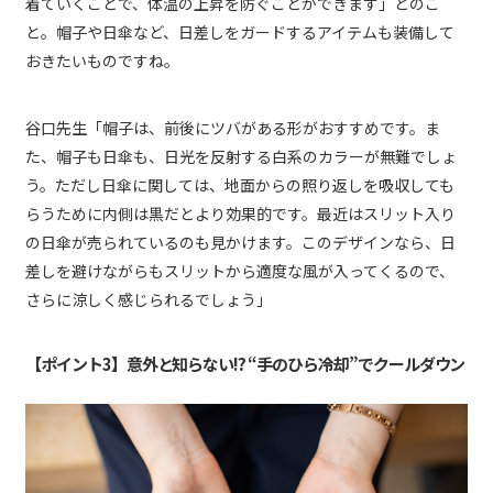
着ていくことで、体温の上昇を防ぐことができます」とのこ
と。帽子や日傘など、日差しをガードするアイテムも装備して
おきたいものですね。
谷口先生「帽子は、前後にツバがある形がおすすめです。ま
た、帽子も日傘も、日光を反射する白系のカラーが無難でしょ
う。ただし日傘に関しては、地面からの照り返しを吸収しても
らうために内側は黒だとより効果的です。最近はスリット入り
の日傘が売られているのも見かけます。このデザインなら、日
差しを避けながらもスリットから適度な風が入ってくるので、
さらに涼しく感じられるでしょう」
【ポイント3】意外と知らない!? “手のひら冷却”でクールダウン