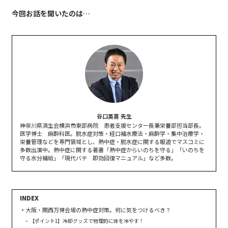
今回お話を聞いたのは…
谷口英喜 先生
神奈川県済生会横浜市東部病院 患者支援センター長兼栄養部担当部長。
医学博士 麻酔科医。脱水症対策・経口補水療法・麻酔学・集中治療学・
栄養管理などを専門領域とし、熱中症・脱水症に関する報道でマスコミに
多数出演中。熱中症に関する著書「熱中症からいのちを守る」「いのちを
守る水分補給」「現代バテ 即効回復マニュアル」など多数。
大阪・関西万博会場の熱中症対策。何に気をつけるべき？
【ポイント1】冷却グッズで物理的に体を冷やす！