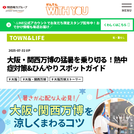
＼LINE公式アカウントでお友だち限定スタンプ配布中！お
くわしくはこちら
でかけ情報も毎週お届け／
2025-07-31
大阪・関西万博の猛暑を乗り切る！熱中
症対策&ひんやりスポットガイド
大阪
大阪・関西万博
大阪万博ストーリー