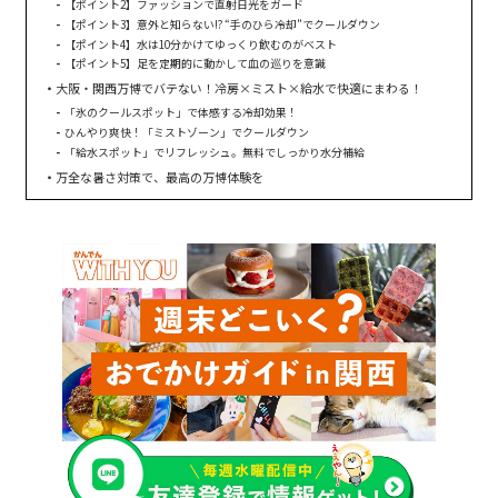
【ポイント2】ファッションで直射日光をガード
【ポイント3】意外と知らない!? “手のひら冷却”でクールダウン
【ポイント4】水は10分かけてゆっくり飲むのがベスト
【ポイント5】足を定期的に動かして血の巡りを意識
大阪・関西万博でバテない！冷房×ミスト×給水で快適にまわる！
「氷のクールスポット」で体感する冷却効果！
ひんやり爽快！「ミストゾーン」でクールダウン
「給水スポット」でリフレッシュ。無料でしっかり水分補給
万全な暑さ対策で、最高の万博体験を