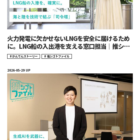
火力発電に欠かせないLNGを安全に届けるため
に。LNG船の入出港を支える窓口担当｜推シゴ
トファイル#22
かんでんストーリー
推シゴトファイル