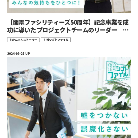
【関電ファシリティーズ50周年】記念事業を成
功に導いた プロジェクトチームのリーダー｜推
シゴトファイル#12
かんでんストーリー
推シゴトファイル