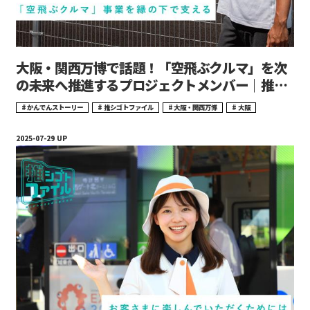
大阪・関西万博で話題！「空飛ぶクルマ」を次
の未来へ推進するプロジェクトメンバー｜推シ
ゴトファイル#17
かんでんストーリー
推シゴトファイル
大阪・関西万博
大阪