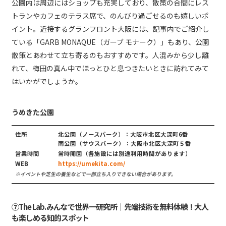
公園内は周辺にはショップも充実しており、散策の合間にレス
トランやカフェのテラス席で、のんびり過ごせるのも嬉しいポ
イント。近接するグランフロント大阪には、記事内でご紹介し
ている「GARB MONAQUE（ガーブ モナーク）」もあり、公園
散策とあわせて立ち寄るのもおすすめです。人混みから少し離
れて、梅田の真ん中でほっとひと息つきたいときに訪れてみて
はいかがでしょうか。
うめきた公園
住所
北公園（ノースパーク）：大阪市北区大深町6番
南公園（サウスパーク）：大阪市北区大深町５番
営業時間
常時開園（各施設には別途利用時間があります）
WEB
https://umekita.com/
※イベントや芝生の養生などで一部立ち入りできない場合があります。
⑦The Lab. みんなで世界一研究所｜先端技術を無料体験！大人
も楽しめる知的スポット