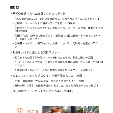
早朝や夜遅くでも立ち寄りやすいスポット
①GARB MONAQUE｜早朝から深夜まで。うめきたエリアのおしゃれカフェ
②喫茶サンシャイン｜早朝オープンの王道レトロ喫茶
③歯神社｜いつでも立ち寄れる、全国でも珍しい「歯」の神社。繁華街すぐの
梅田の神様
④HEP FIVE｜23時まで遊び尽くす！観覧車で梅田の街を一望できる、エリア
随一のエンタメスポット
⑤梅田スカイビル｜夜22時まで。友達、カップルと何時間でも楽しい天空エリ
ア
お金をかけずに楽しめる無料スポット
⑥うめきた公園｜24時間いつでも無料でひと休み。都会の憩いの公園
⑦The Lab. みんなで世界一研究所｜先端技術を無料体験！大人も楽しめる知的
スポット
⑧風の広場｜無料でまったり。大都会の風を感じるグリーンスポット
ひとりでもゆっくり過ごせる、作業可能なカフェ・施設
⑨梅田 蔦屋書店｜大阪駅直結！ 大人のためのカルチャー空間
⑩MAKUAI CAFE｜映画館併設の穴場カフェ。ひとり時間をゆったり過ごす
梅田の暇つぶしスポットでいつでも楽しい時間を