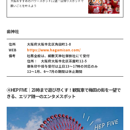
大阪おすすめのパワースポット12選！日帰りスポットで
願いごとを叶えよう
歯神社
住所
大阪府大阪市北区角田町2-8
WEB
https://www.hagamisan.com/
備考
社務全般は、綱敷天神社御旅社にて受付
住所： 大阪府大阪市北区茶屋町12-5
御朱印や授与受付は土日13〜17時の対応のみ
12～1月、6～7月の期間は休止期間
④HEP FIVE｜23時まで遊び尽くす！観覧車で梅田の街を一望で
きる、エリア随一のエンタメスポット