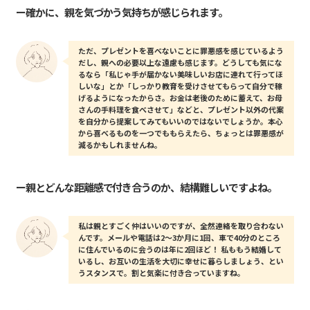
ー確かに、親を気づかう気持ちが感じられます。
ただ、プレゼントを喜べないことに罪悪感を感じているよう
だし、親への必要以上な遠慮も感じます。どうしても気にな
るなら「私じゃ手が届かない美味しいお店に連れて行ってほ
しいな」とか「しっかり教育を受けさせてもらって自分で稼
げるようになったからさ。お金は老後のために蓄えて、お母
さんの手料理を食べさせて」などと、プレゼント以外の代案
を自分から提案してみてもいいのではないでしょうか。本心
から喜べるものを一つでももらえたら、ちょっとは罪悪感が
減るかもしれませんね。
ー親とどんな距離感で付き合うのか、結構難しいですよね。
私は親とすごく仲はいいのですが、全然連絡を取り合わない
んです。メールや電話は2〜3か月に1回、車で40分のところ
に住んでいるのに会うのは年に2回ほど！ 私ももう結婚して
いるし、お互いの生活を大切に幸せに暮らしましょう、とい
うスタンスで。割と気楽に付き合っていますね。