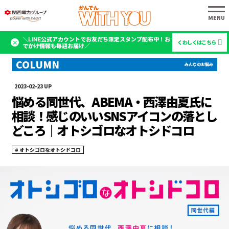
＼LINE公式アカウントでお友だち限定スタンプ配布中！お
くわしくはこちら
でかけ情報も毎週お届け／
2023-02-23
悩める同世代、ABEMA・西澤由夏氏に
相談！感じのいいSNSアイコンの落とし
どころ｜オトシゴロなオトシドコロ
オトシゴロなオトシドコロ