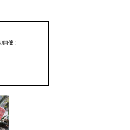
」初開催！
！