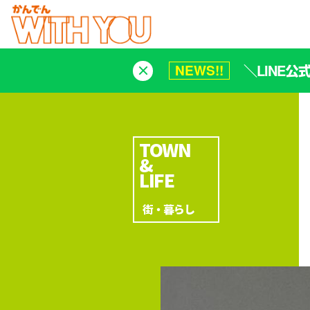
＼LINE
NEWS!!