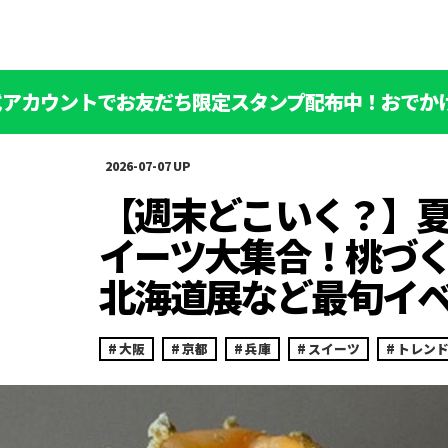
公式アカウントでお友だち限定スタンプ配布中！おでか
2026-07-07
【週末どこいく？】
イーツ大集合！桃づ
北海道展など最旬イベ
大阪
京都
兵庫
スイーツ
トレン