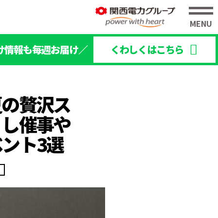
け情報も毎週お届け／
くわしくはこちら
夏の贅沢ス
くし催事や
ント3選
ド