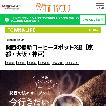
＼LINE公式アカウントでお友だち限定スタンプ配布中！お
くわしくはこちら
でかけ情報も毎週お届け／
2026-06-02
関西の最新コーヒースポット3選【京
都・大阪・神戸】
大阪
京都
兵庫
グルメ
カフェ
トレンド