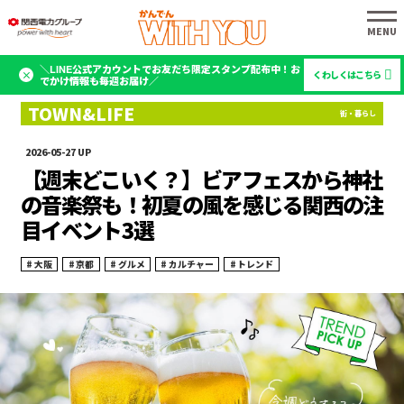
＼LINE公式アカウントでお友だち限定スタンプ配布中！お
くわしくはこちら
でかけ情報も毎週お届け／
2026-05-27
【週末どこいく？】ビアフェスから神社
の音楽祭も！初夏の風を感じる関西の注
目イベント3選
大阪
京都
グルメ
カルチャー
トレンド