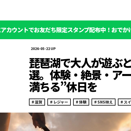
公式アカウントでお友だち限定スタンプ配布中！おでか
2026-05-22
琵琶湖で大人が遊ぶと
選。体験・絶景・アー
満ちる”休日を
滋賀
レジャー
体験
SNS映え
ス