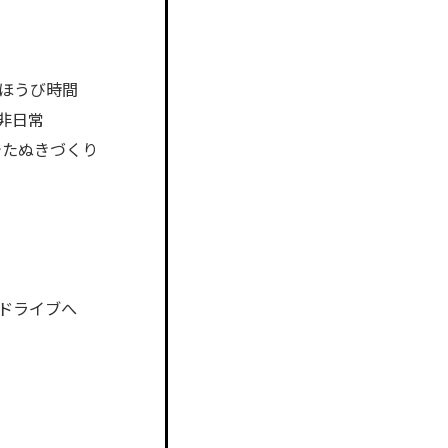
ごほうび時間
非日常
でたぬきづくり
ドライブへ