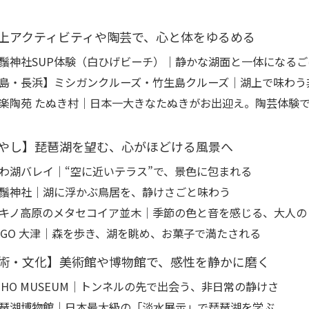
上アクティビティや陶芸で、心と体をゆるめる
鬚神社SUP体験（白ひげビーチ）｜静かな湖面と一体になる
島・長浜】ミシガンクルーズ・竹生島クルーズ｜湖上で味わう
楽陶苑 たぬき村｜日本一大きなたぬきがお出迎え。陶芸体験
やし】琵琶湖を望む、心がほどける風景へ
わ湖バレイ｜“空に近いテラス”で、景色に包まれる
鬚神社｜湖に浮かぶ鳥居を、静けさごと味わう
キノ高原のメタセコイア並木｜季節の色と音を感じる、大人の
AGO 大津｜森を歩き、湖を眺め、お菓子で満たされる
術・文化】美術館や博物館で、感性を静かに磨く
IHO MUSEUM｜トンネルの先で出会う、非日常の静けさ
琶湖博物館｜日本最大級の「淡水展示」で琵琶湖を学ぶ