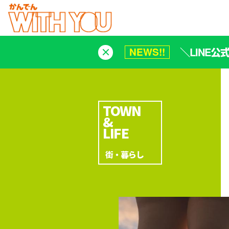
＼LINE
NEWS!!