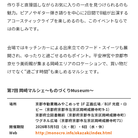
作り手と直接話しながらお気に入りの一点を見つけられるのも
魅力。ピアノやギター弾き語りを中心に2日間で8組が出演する
アコースティックライブを楽しめるのも、このイベントならで
はの楽しみです。
会場ではキッチンカーによる出来立てのフード・スイーツも展
開され、ゆったりと過ごせるのもポイント。平安神宮や京都市
京セラ美術館が集まる岡崎エリアのロケーションで、買い物だ
けでなく“過ごす時間”も楽しめるマルシェです。
第7回 岡崎マルシェ～ものづくりMuseum～
場所
京都市勧業館みやこめっせ 1F 正面広場／B1F 光庭・ロ
ビー（京都府京都市左京区岡崎成勝寺町9-1）
京都府立図書館前（京都府京都市左京区岡崎成勝寺町）
ワグネル広場（京都府京都市左京区岡崎成勝寺町71）
開催期間
2026年5月5日（火・祝）・6日（水・休）
Web
http://monocro.info/okazaki/index.html