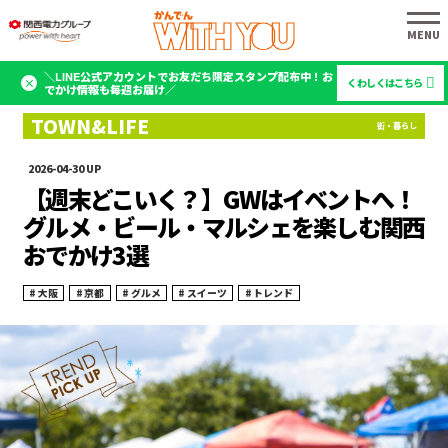
＼LINE公式アカウントでお友だち限定スタンプ配布中！お
くわしくはこちら
でかけ情報も毎週お届け／
2026-04-30
【週末どこいく？】GWはイベントへ！
グルメ・ビール・マルシェを楽しむ関西
おでかけ3選
大阪
京都
グルメ
スイーツ
トレンド