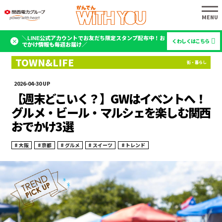
＼LINE公式アカウントでお友だち限定スタンプ配布中！お
くわしくはこちら
でかけ情報も毎週お届け／
2026-04-30
【週末どこいく？】GWはイベントへ！
グルメ・ビール・マルシェを楽しむ関西
おでかけ3選
大阪
京都
グルメ
スイーツ
トレンド