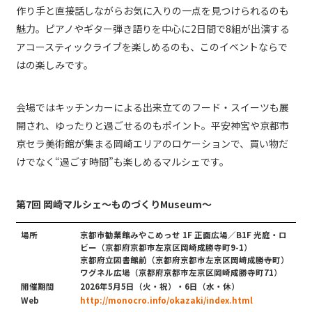
作り手と直接話しながらお気に入りの一点を見つけられるのも
魅力。ピアノやギター弾き語りを中心に2日間で8組が出演する
アコースティックライブを楽しめるのも、このイベントならで
はの楽しみです。
会場ではキッチンカーによる出来立てのフード・スイーツも展
開され、ゆったりと過ごせるのもポイント。平安神宮や京都市
京セラ美術館が集まる岡崎エリアのロケーションで、買い物だ
けでなく“過ごす時間”も楽しめるマルシェです。
第7回 岡崎マルシェ～ものづくりMuseum～
場所
京都市勧業館みやこめっせ 1F 正面広場／B1F 光庭・ロ
ビー（京都府京都市左京区岡崎成勝寺町9-1）
京都府立図書館前（京都府京都市左京区岡崎成勝寺町）
ワグネル広場（京都府京都市左京区岡崎成勝寺町71）
開催期間
2026年5月5日（火・祝）・6日（水・休）
Web
http://monocro.info/okazaki/index.html