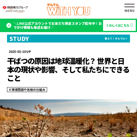
＼LINE公式アカウントでお友だち限定スタンプ配布中！お
くわしくはこちら
でかけ情報も毎週お届け／
2025-02-10
干ばつの原因は地球温暖化？ 世界と日
本の現状や影響、そして私たちにできる
こと
環境問題や気候の仕組み