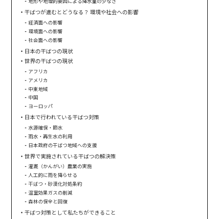
地形や地理的要因による降水量の少なさ
干ばつが進むとどうなる？ 環境や社会への影響
経済面への影響
環境面への影響
社会面への影響
日本の干ばつの現状
世界の干ばつの現状
アフリカ
アメリカ
中東地域
中国
ヨーロッパ
日本で行われている干ばつ対策
水源確保・節水
雨水・再生水の利用
日本政府の干ばつ地域への支援
世界で実施されている干ばつの解決策
灌漑（かんがい）農業の実施
人工的に雨を降らせる
干ばつ・砂漠化対処条約
温室効果ガスの削減
森林の保全と回復
干ばつ対策として私たちができること