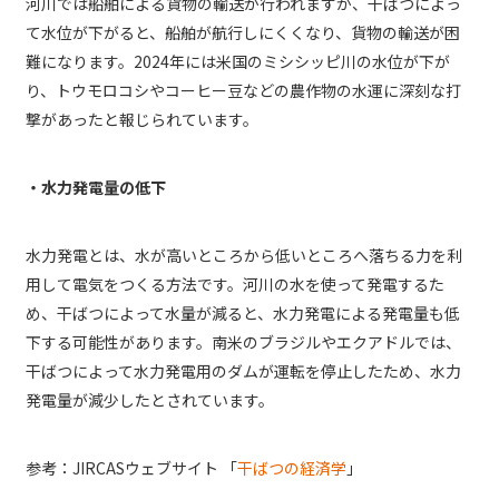
河川では船舶による貨物の輸送が行われますが、干ばつによっ
て水位が下がると、船舶が航行しにくくなり、貨物の輸送が困
難になります。2024年には米国のミシシッピ川の水位が下が
り、トウモロコシやコーヒー豆などの農作物の水運に深刻な打
撃があったと報じられています。
・水力発電量の低下
水力発電とは、水が高いところから低いところへ落ちる力を利
用して電気をつくる方法です。河川の水を使って発電するた
め、干ばつによって水量が減ると、水力発電による発電量も低
下する可能性があります。南米のブラジルやエクアドルでは、
干ばつによって水力発電用のダムが運転を停止したため、水力
発電量が減少したとされています。
参考：JIRCASウェブサイト 「
干ばつの経済学
」