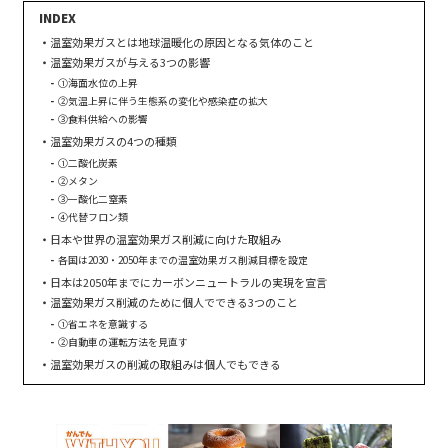
温室効果ガスとは地球温暖化の原因となる気体のこと
温室効果ガスが与える3つの影響
①海面水位の上昇
②気温上昇に伴う生態系の変化や感染症の拡大
③食料供給への影響
温室効果ガスの4つの種類
①二酸化炭素
②メタン
③一酸化二窒素
④代替フロン類
日本や世界の温室効果ガス削減に向けた取組み
各国は2030・2050年までの温室効果ガス削減目標を設定
日本は2050年までにカーボンニュートラルの実現を宣言
温室効果ガス削減のために個人でできる3つのこと
①省エネを意識する
②自動車の運転方法を見直す
温室効果ガスの削減の取組みは個人でもできる