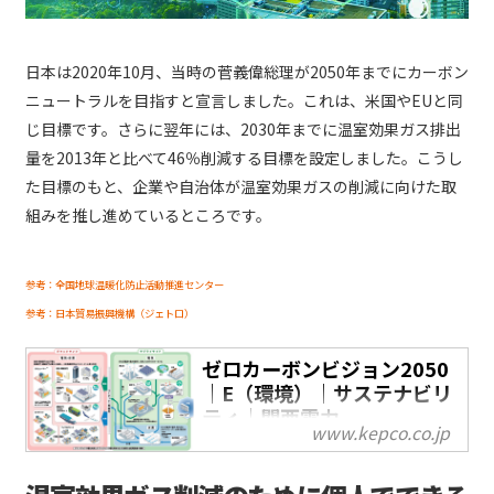
日本は2020年10月、当時の菅義偉総理が2050年までにカーボン
ニュートラルを目指すと宣言しました。これは、米国やEUと同
じ目標です。さらに翌年には、2030年までに温室効果ガス排出
量を2013年と比べて46％削減する目標を設定しました。こうし
た目標のもと、企業や自治体が温室効果ガスの削減に向けた取
組みを推し進めているところです。
参考：全国地球温暖化防止活動推進センター
参考：日本貿易振興機構（ジェトロ）
ゼロカーボンビジョン2050
｜E（環境）｜サステナビリ
ティ｜関西電力
www.kepco.co.jp
『ゼロカーボンエネルギーのリ
ーディングカンパニー』とし