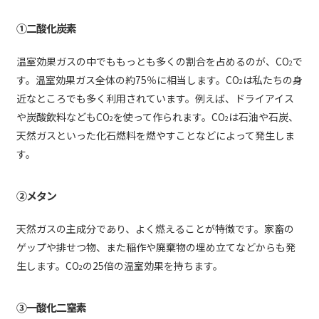
①二酸化炭素
温室効果ガスの中でももっとも多くの割合を占めるのが、CO
で
2
す。温室効果ガス全体の約75％に相当します。CO
は私たちの身
2
近なところでも多く利用されています。例えば、ドライアイス
や炭酸飲料などもCO
を使って作られます。CO
は石油や石炭、
2
2
天然ガスといった化石燃料を燃やすことなどによって発生しま
す。
②メタン
天然ガスの主成分であり、よく燃えることが特徴です。家畜の
ゲップや排せつ物、また稲作や廃棄物の埋め立てなどからも発
生します。CO
の25倍の温室効果を持ちます。
2
③一酸化二窒素