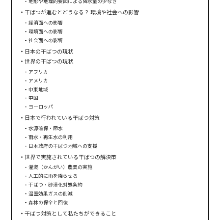
地形や地理的要因による降水量の少なさ
干ばつが進むとどうなる？ 環境や社会への影響
経済面への影響
環境面への影響
社会面への影響
日本の干ばつの現状
世界の干ばつの現状
アフリカ
アメリカ
中東地域
中国
ヨーロッパ
日本で行われている干ばつ対策
水源確保・節水
雨水・再生水の利用
日本政府の干ばつ地域への支援
世界で実施されている干ばつの解決策
灌漑（かんがい）農業の実施
人工的に雨を降らせる
干ばつ・砂漠化対処条約
温室効果ガスの削減
森林の保全と回復
干ばつ対策として私たちができること