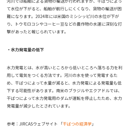
河川では船舶による貨物の輸送が行われますが、干ばつによっ
て水位が下がると、船舶が航行しにくくなり、貨物の輸送が困
難になります。2024年には米国のミシシッピ川の水位が下が
り、トウモロコシやコーヒー豆などの農作物の水運に深刻な打
撃があったと報じられています。
・水力発電量の低下
水力発電とは、水が高いところから低いところへ落ちる力を利
用して電気をつくる方法です。河川の水を使って発電するた
め、干ばつによって水量が減ると、水力発電による発電量も低
下する可能性があります。南米のブラジルやエクアドルでは、
干ばつによって水力発電用のダムが運転を停止したため、水力
発電量が減少したとされています。
参考：JIRCASウェブサイト 「
干ばつの経済学
」