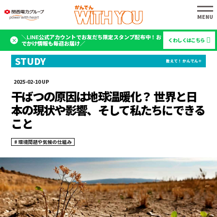
＼LINE公式アカウントでお友だち限定スタンプ配布中！お
くわしくはこちら
でかけ情報も毎週お届け／
2025-02-10
干ばつの原因は地球温暖化？ 世界と日
本の現状や影響、そして私たちにできる
こと
環境問題や気候の仕組み