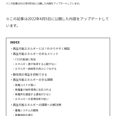
※この記事は2022年4月5日に公開した内容をアップデートしています。
※この記事は2022年4月5日に公開した内容をアップデートして
います。
再生可能エネルギーとは？わかりやすく解説
再生可能エネルギーの主なメリット
CO2の削減に有効
エネルギー源が枯渇する心配がない
エネルギー自給率の向上につながる
酸性雨の発生を抑制できる
再生可能エネルギーの主な課題
発電コストが高い
発電量が自然環境に左右される
発電所を建設する適地が少ない
エネルギーの変換効率が低い
再生可能エネルギーの課題への解決策
蓄電システムの開発
発電技術の進化