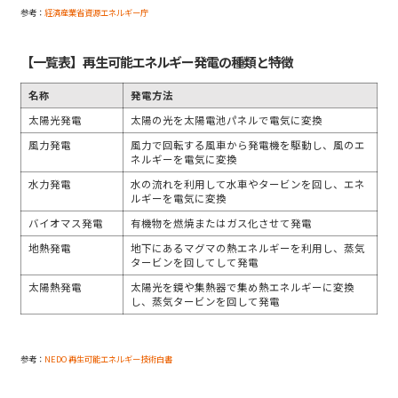
参考：
経済産業省資源エネルギー庁
【一覧表】再生可能エネルギー発電の種類と特徴
名称
発電方法
太陽光発電
太陽の光を太陽電池パネルで電気に変換
風力発電
風力で回転する風車から発電機を駆動し、風のエ
ネルギーを電気に変換
水力発電
水の流れを利用して水車やタービンを回し、エネ
ルギーを電気に変換
バイオマス発電
有機物を燃焼またはガス化させて発電
地熱発電
地下にあるマグマの熱エネルギーを利用し、蒸気
タービンを回してして発電
太陽熱発電
太陽光を鏡や集熱器で集め熱エネルギーに変換
し、蒸気タービンを回して発電
参考：
NEDO 再生可能エネルギー技術白書