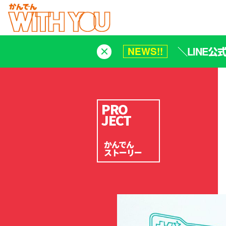
＼LINE
NEWS!!