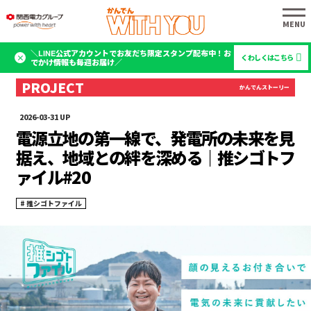
＼LINE公式アカウントでお友だち限定スタンプ配布中！お
くわしくはこちら
でかけ情報も毎週お届け／
2026-03-31
電源立地の第一線で、発電所の未来を見
据え、地域との絆を深める｜推シゴトフ
ァイル#20
推シゴトファイル