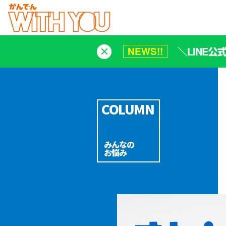
＼LINE
NEWS!!