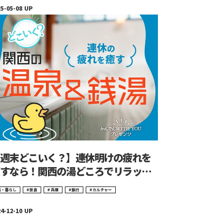
週末どこいく？】連休明けの疲れを
すなら！関西の湯どころでリラック
街・暮らし
奈良
兵庫
旅行
カルチャー