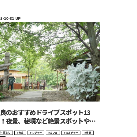
良のおすすめドライブスポット13
！夜景、秘境など絶景スポットや、
フェ、グルメを厳選
街・暮らし
奈良
レジャー
カフェ
カルチャー
体験