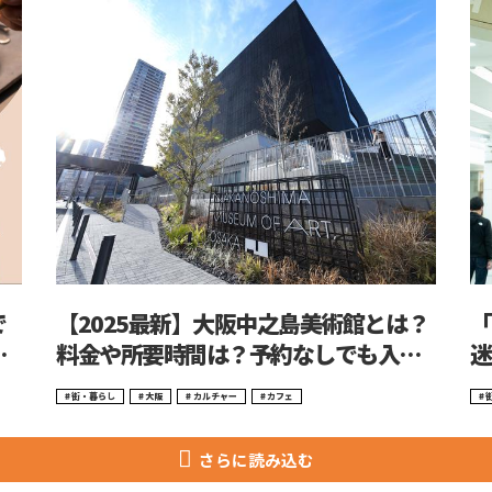
で
【2025最新】大阪中之島美術館とは？
「
リ
料金や所要時間は？予約なしでも入れ
迷
る？楽しみ方を写真付きで公開！
街・暮らし
大阪
カルチャー
カフェ