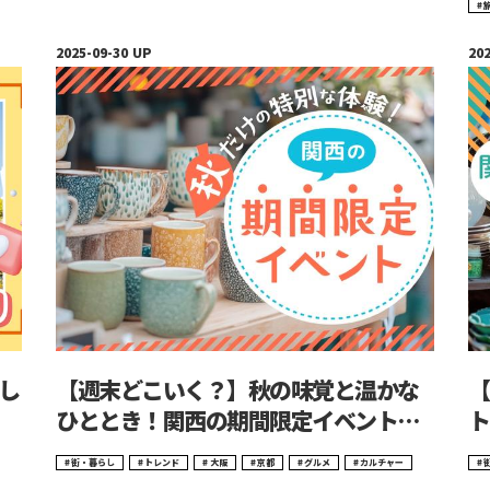
し
【週末どこいく？】秋の味覚と温かな
【
ひととき！関西の期間限定イベントま
ト
とめ
メ
街・暮らし
トレンド
大阪
京都
グルメ
カルチャー