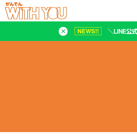
＼LINE
NEWS!!