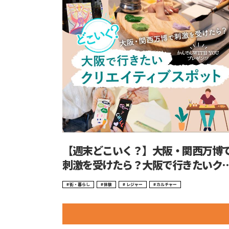
【週末どこいく？】大阪・関西万博
刺激を受けたら？大阪で行きたいク
エイティブスポット
街・暮らし
体験
レジャー
カルチャー