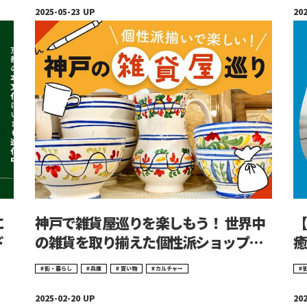
に
神戸で雑貨屋巡りを楽しもう！ 世界中
【
ド
の雑貨を取り揃えた個性派ショップを
癒
厳選
ス
街・暮らし
兵庫
買い物
カルチャー