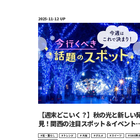
【週末どこいく？】秋の光と新しい
見！関西の注目スポット＆イベント
チェック！
街・暮らし
トレンド
大阪
グルメ
スイーツ
SNS映