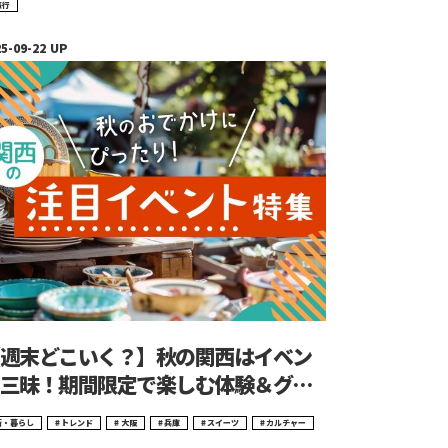
旅行
週末どこいく？】秋の関西はイベン
三昧！期間限定で楽しむ体験＆グル
街・暮らし
トレンド
大阪
兵庫
スイーツ
カルチャー