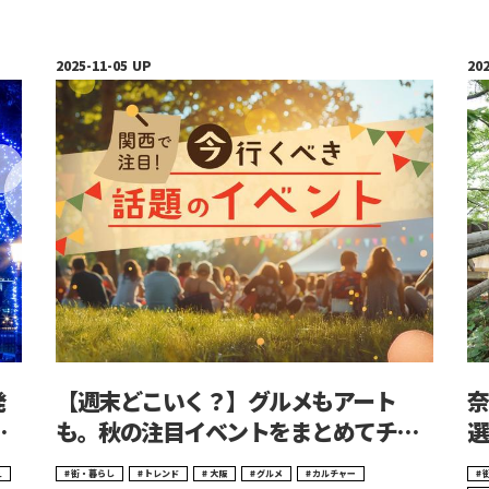
発
【週末どこいく？】グルメもアート
奈
を
も。秋の注目イベントをまとめてチェ
選
ック！
カ
え
街・暮らし
トレンド
大阪
グルメ
カルチャー