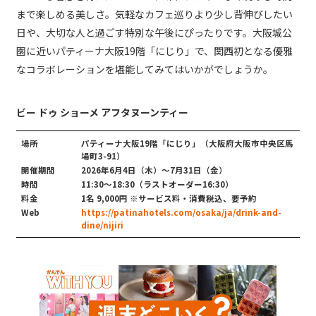
まで楽しめる美しさ。気軽なカフェ巡りより少し背伸びしたい
日や、大切な人と過ごす特別な午後にぴったりです。大阪城公
園に近いパティーナ大阪19階「にじり」で、関西初となる優雅
なコラボレーションを堪能してみてはいかがでしょうか。
ビー ドゥ ショーメ アフタヌーンティー
場所
パティーナ大阪19階「にじり」（大阪府大阪市中央区馬
場町3-91）
開催期間
2026年6月4日（木）～7月31日（金）
時間
11:30～18:30（ラストオーダー16:30）
料金
1名 9,000円 ※サービス料・消費税込、要予約
Web
https://patinahotels.com/osaka/ja/drink-and-
dine/nijiri