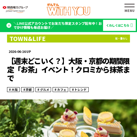
＼LINE公式アカウントでお友だち限定スタンプ配布中！お
くわしくはこちら
でかけ情報も毎週お届け／
2026-06-16
【週末どこいく？】大阪・京都の期間限
定「お茶」イベント！クロミから抹茶ま
で
大阪
京都
グルメ
カフェ
トレンド