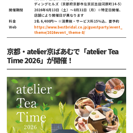
ディングヒルズ（京都府京都市左京区吉田河原町14-5）
開催期間
2026年6月13日（土）～8月31日（月）※特定日開催、
店舗により開催日が異なります
料金
1名 6,400円～ ※消費税・サービス料15％込、要予約
Web
https://www.bestbridal.co.jp/guestparty/event_
theme/2026event_theme-8/
京都・atelier京ばあむで「atelier Tea
Time 2026」が開催！