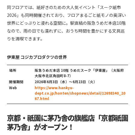
同フロアでは、紙好きのための大人気イベント「スーク紙市
2026」も同時開催されており、フロアまるごと紙モノの奥深い
世界にどっぷりと浸れる空間に。駅直結の阪急うめだ本店10階
なので、雨の日でも濡れずに、おうち時間を豊かにする文具巡
りを満喫できます。
伊東屋 コジカプロダクツの世界
場所
阪急うめだ本店 10階 うめだスーク「伊東屋」（大阪府
大阪市北区角田町8-7）
開催期間
2026年6月3日（水）～6月23日（火）
Web
https://www.hankyu-
dept.co.jp/honten/shopnews/detail/12698340_20
67.html
京都・祇園に茅乃舎の旗艦店「京都祇園
茅乃舎」がオープン！