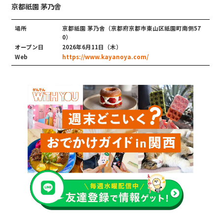
京都祇園 茅乃舎
場所
京都祇園 茅乃舎（京都府京都市東山区祇園町南側57
0）
オープン日
2026年6月11日（木）
Web
https://www.kayanoya.com/