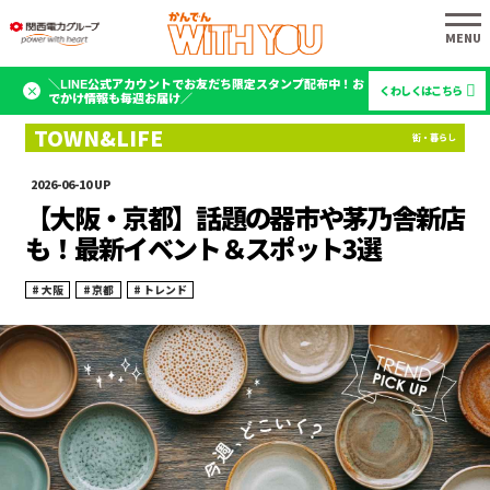
＼LINE公式アカウントでお友だち限定スタンプ配布中！お
くわしくはこちら
でかけ情報も毎週お届け／
2026-06-10
【大阪・京都】話題の器市や茅乃舎新店
も！最新イベント＆スポット3選
大阪
京都
トレンド