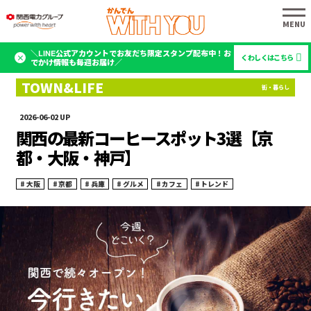
＼LINE公式アカウントでお友だち限定スタンプ配布中！お
くわしくはこちら
でかけ情報も毎週お届け／
2026-06-02
関西の最新コーヒースポット3選【京
都・大阪・神戸】
大阪
京都
兵庫
グルメ
カフェ
トレンド