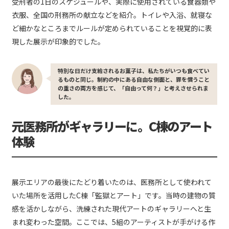
受刑者の1日のスケジュールや、実際に使用されている食器類や
衣服、全国の刑務所の献立などを紹介。トイレや入浴、就寝な
ど細かなところまでルールが定められていることを視覚的に表
現した展示が印象的でした。
特別な日だけ支給されるお菓子は、私たちがいつも食べてい
るものと同じ。制約の中にある自由な側面と、罪を償うこと
の重さの両方を感じて、「自由って何？」と考えさせられま
した。
元医務所がギャラリーに。C棟のアート
体験
展示エリアの最後にたどり着いたのは、医務所として使われて
いた場所を活用したC棟「監獄とアート」です。当時の建物の質
感を活かしながら、洗練された現代アートのギャラリーへと生
まれ変わった空間。ここでは、5組のアーティストが手がける作