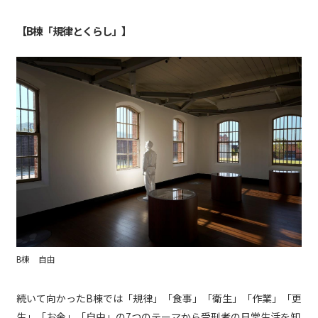
【B棟「規律とくらし」】
B棟 自由
続いて向かったB棟では「規律」「食事」「衛生」「作業」「更
生」「お金」「自由」の7つのテーマから受刑者の日常生活を知