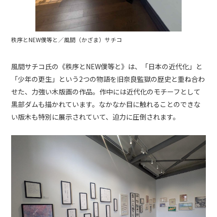
秩序とNEW僕等と／風間（かざま）サチコ
風間サチコ氏の《秩序とNEW僕等と》は、「日本の近代化」と
「少年の更生」という2つの物語を旧奈良監獄の歴史と重ね合わ
せた、力強い木版画の作品。作中には近代化のモチーフとして
黒部ダムも描かれています。なかなか目に触れることのできな
い版木も特別に展示されていて、迫力に圧倒されます。