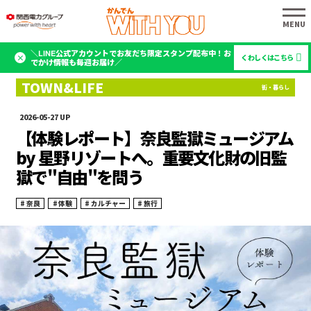
＼LINE公式アカウントでお友だち限定スタンプ配布中！お
くわしくはこちら
でかけ情報も毎週お届け／
2026-05-27
【体験レポート】奈良監獄ミュージアム
by 星野リゾートへ。重要文化財の旧監
獄で"自由"を問う
奈良
体験
カルチャー
旅行