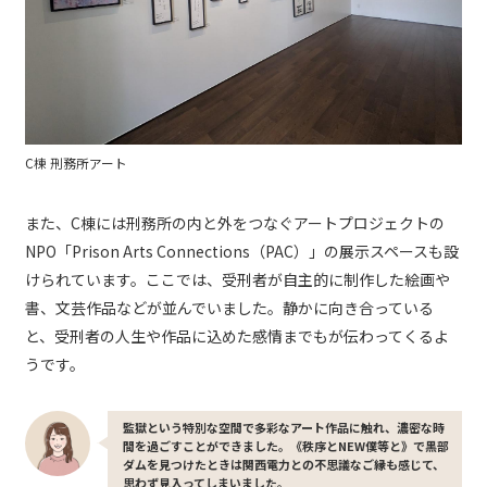
C棟 刑務所アート
また、C棟には刑務所の内と外をつなぐアートプロジェクトの
NPO「Prison Arts Connections（PAC）」の展示スペースも設
けられています。ここでは、受刑者が自主的に制作した絵画や
書、文芸作品などが並んでいました。静かに向き合っている
と、受刑者の人生や作品に込めた感情までもが伝わってくるよ
うです。
監獄という特別な空間で多彩なアート作品に触れ、濃密な時
間を過ごすことができました。《秩序とNEW僕等と》で黒部
ダムを見つけたときは関西電力との不思議なご縁も感じて、
思わず見入ってしまいました。