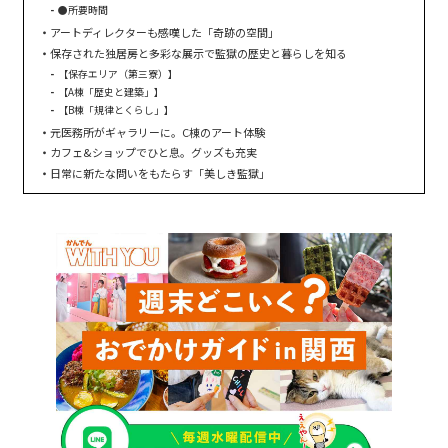
●所要時間
アートディレクターも感嘆した「奇跡の空間」
保存された独居房と多彩な展示で監獄の歴史と暮らしを知る
【保存エリア（第三寮）】
【A棟「歴史と建築」】
【B棟「規律とくらし」】
元医務所がギャラリーに。C棟のアート体験
カフェ&ショップでひと息。グッズも充実
日常に新たな問いをもたらす「美しき監獄」