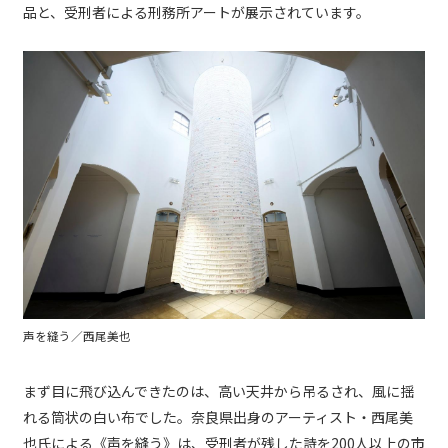
品と、受刑者による刑務所アートが展示されています。
声を縫う／西尾美也
まず目に飛び込んできたのは、高い天井から吊るされ、風に揺
れる筒状の白い布でした。奈良県出身のアーティスト・西尾美
也氏による《声を縫う》は、受刑者が残した詩を200人以上の市