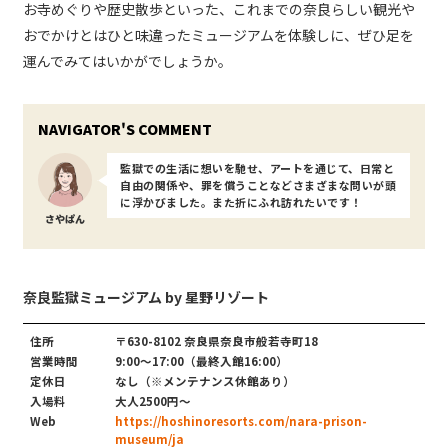
お寺めぐりや歴史散歩といった、これまでの奈良らしい観光や
おでかけとはひと味違ったミュージアムを体験しに、ぜひ足を
運んでみてはいかがでしょうか。
監獄での生活に想いを馳せ、アートを通じて、日常と
自由の関係や、罪を償うことなどさまざまな問いが頭
に浮かびました。また折にふれ訪れたいです！
さやぱん
奈良監獄ミュージアム by 星野リゾート
住所
〒630-8102 奈良県奈良市般若寺町18
営業時間
9:00〜17:00（最終入館16:00）
定休日
なし（※メンテナンス休館あり）
入場料
大人2500円〜
Web
https://hoshinoresorts.com/nara-prison-
museum/ja