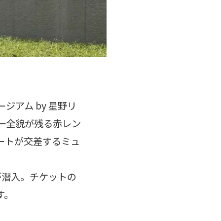
アム by 星野リ
唯一全貌が残る赤レン
ートが交差するミュ
が潜入。チケットの
す。