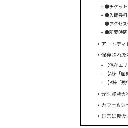
●チケット
●入館券料
●アクセス
●所要時間
アートディ
保存された
【保存エリ
【A棟「歴
【B棟「規
元医務所が
カフェ&シ
日常に新た