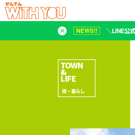
＼LINE
NEWS!!