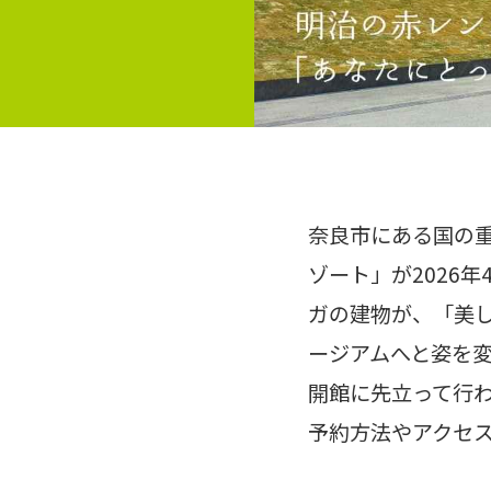
奈良市にある国の重
ゾート」が2026
ガの建物が、「美
ージアムへと姿を
開館に先立って行わ
予約方法やアクセ