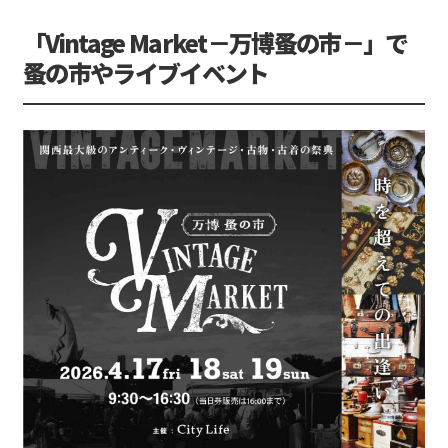
「Vintage Market－万博蚤の市－」で
蚤の市やライブイベント