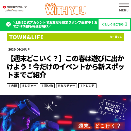
＼LINE公式アカウントでお友だち限定スタンプ配布中！お
くわしくはこちら
でかけ情報も毎週お届け／
2026-04-14
【週末どこいく？】この春は遊びに出か
けよう！今だけのイベントから新スポッ
トまでご紹介
大阪
レジャー
買い物
カルチャー
トレンド