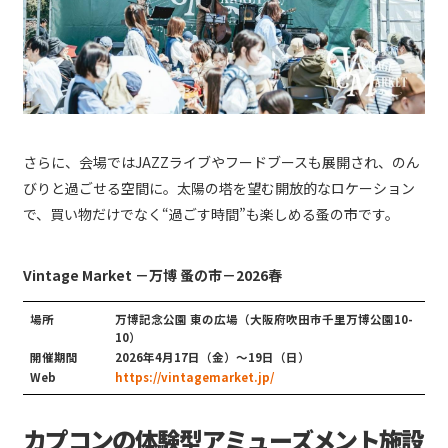
さらに、会場ではJAZZライブやフードブースも展開され、のん
びりと過ごせる空間に。太陽の塔を望む開放的なロケーション
で、買い物だけでなく“過ごす時間”も楽しめる蚤の市です。
Vintage Market －万博 蚤の市－2026春
場所
万博記念公園 東の広場（大阪府吹田市千里万博公園10-
10）
開催期間
2026年4月17日（金）～19日（日）
Web
https://vintagemarket.jp/
カプコンの体験型アミューズメント施設