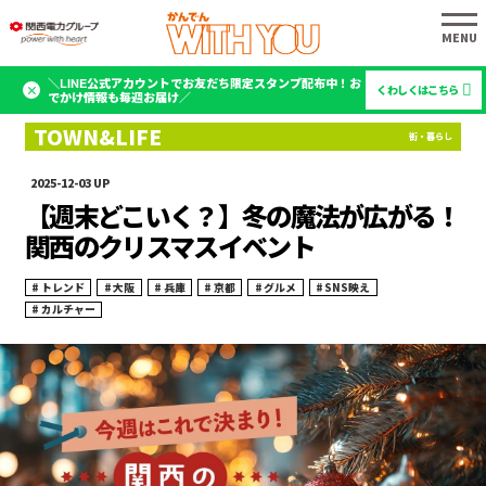
＼LINE公式アカウントでお友だち限定スタンプ配布中！お
くわしくはこちら
でかけ情報も毎週お届け／
2025-12-03
【週末どこいく？】冬の魔法が広がる！
関西のクリスマスイベント
トレンド
大阪
兵庫
京都
グルメ
SNS映え
カルチャー