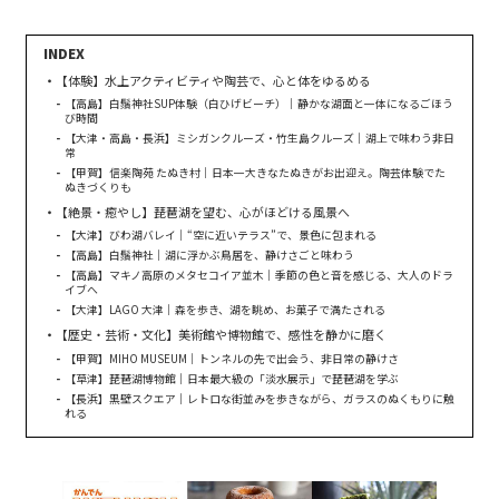
【体験】水上アクティビティや陶芸で、心と体をゆるめる
【高島】白鬚神社SUP体験（白ひげビーチ）｜静かな湖面と一体になるごほう
び時間
【大津・高島・長浜】ミシガンクルーズ・竹生島クルーズ｜湖上で味わう非日
常
【甲賀】信楽陶苑 たぬき村｜日本一大きなたぬきがお出迎え。陶芸体験でた
ぬきづくりも
【絶景・癒やし】琵琶湖を望む、心がほどける風景へ
【大津】びわ湖バレイ｜“空に近いテラス”で、景色に包まれる
【高島】白鬚神社｜湖に浮かぶ鳥居を、静けさごと味わう
【高島】マキノ高原のメタセコイア並木｜季節の色と音を感じる、大人のドラ
イブへ
【大津】LAGO 大津｜森を歩き、湖を眺め、お菓子で満たされる
【歴史・芸術・文化】美術館や博物館で、感性を静かに磨く
【甲賀】MIHO MUSEUM｜トンネルの先で出会う、非日常の静けさ
【草津】琵琶湖博物館｜日本最大級の「淡水展示」で琵琶湖を学ぶ
【長浜】黒壁スクエア｜レトロな街並みを歩きながら、ガラスのぬくもりに触
れる