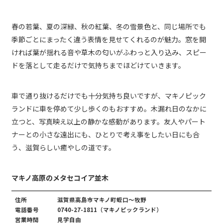
春の若葉、夏の深緑、秋の紅葉、冬の雪景色と、同じ場所でも
季節ごとにまったく違う表情を見せてくれるのが魅力。窓を開
ければ葉が揺れる音や草木の匂いがふわっと入り込み、スピー
ドを落として走るだけで気持ちまでほどけていきます。
車で通り抜けるだけでも十分気持ち良いですが、マキノピック
ランドに車を停めて少し歩くのもおすすめ。木漏れ日のなかに
立つと、写真映え以上の静かな感動があります。友人やパート
ナーとの小さな遠出にも、ひとりで考え事をしたい日にも合
う、滋賀らしい癒やしの道です。
マキノ高原のメタセコイア並木
住所
滋賀県高島市マキノ町蛭口～牧野
電話番号
0740-27-1811（マキノピックランド）
営業時間
見学自由