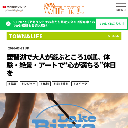
＼LINE公式アカウントでお友だち限定スタンプ配布中！お
くわしくはこちら
でかけ情報も毎週お届け／
2026-05-22
琵琶湖で大人が遊ぶところ10選。体
験・絶景・アートで“心が満ちる”休日
を
滋賀
レジャー
体験
SNS映え
スイーツ