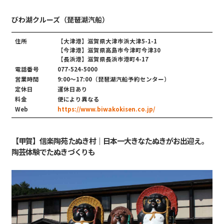
びわ湖クルーズ（琵琶湖汽船）
住所
【大津港】滋賀県大津市浜大津5-1-1
【今津港】滋賀県高島市今津町今津30
【長浜港】滋賀県長浜市港町4-17
電話番号
077-524-5000
営業時間
9:00〜17:00（琵琶湖汽船予約センター）
定休日
運休日あり
料金
便により異なる
Web
https://www.biwakokisen.co.jp/
【甲賀】信楽陶苑 たぬき村｜日本一大きなたぬきがお出迎え。
陶芸体験でたぬきづくりも