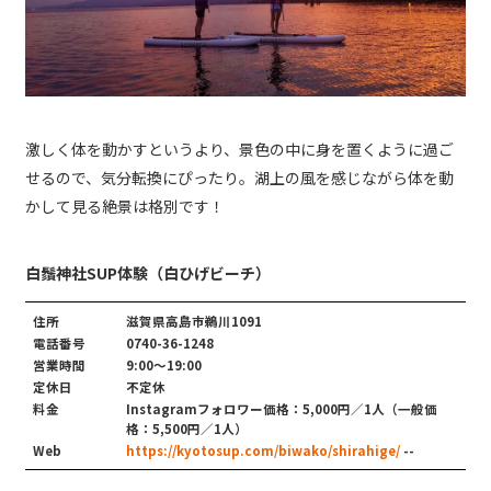
激しく体を動かすというより、景色の中に身を置くように過ご
せるので、気分転換にぴったり。湖上の風を感じながら体を動
かして見る絶景は格別です！
白鬚神社SUP体験（白ひげビーチ）
住所
滋賀県高島市鵜川1091
電話番号
0740-36-1248
営業時間
9:00〜19:00
定休日
不定休
料金
Instagramフォロワー価格：5,000円／1人（一般価
格：5,500円／1人）
Web
https://kyotosup.com/biwako/shirahige/
--