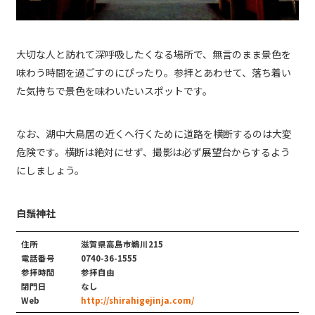
大切な人と訪れて深呼吸したくなる場所で、無言のまま景色を
味わう時間を過ごすのにぴったり。参拝とあわせて、落ち着い
た気持ちで景色を味わいたいスポットです。
なお、湖中大鳥居の近くへ行くために道路を横断するのは大変
危険です。横断は絶対にせず、撮影は必ず展望台からするよう
にしましょう。
白鬚神社
住所
滋賀県高島市鵜川215
電話番号
0740-36-1555
参拝時間
参拝自由
閉門日
なし
Web
http://shirahigejinja.com/