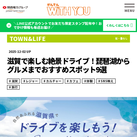
＼LINE公式アカウントでお友だち限定スタンプ配布中！お
くわしくはこちら
でかけ情報も毎週お届け／
2025-12-02
滋賀で楽しむ絶景ドライブ！琵琶湖から
グルメまでおすすめスポット9選
滋賀
レジャー
カルチャー
カフェ
体験
SNS映え
旅行