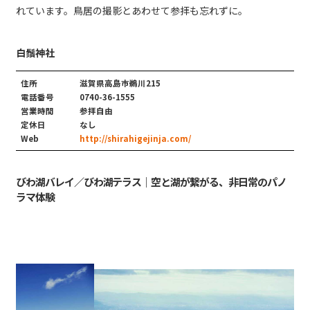
れています。鳥居の撮影とあわせて参拝も忘れずに。
白鬚神社
住所
滋賀県高島市鵜川215
電話番号
0740-36-1555
営業時間
参拝自由
定休日
なし
Web
http://shirahigejinja.com/
びわ湖バレイ／びわ湖テラス｜空と湖が繋がる、非日常のパノ
ラマ体験