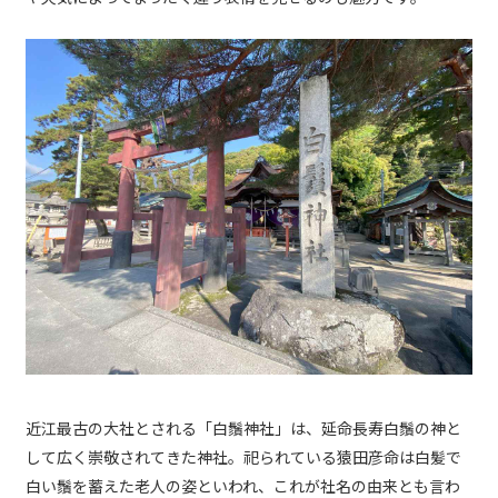
近江最古の大社とされる「白鬚神社」は、延命長寿白鬚の神と
して広く崇敬されてきた神社。祀られている猿田彦命は白髪で
白い鬚を蓄えた老人の姿といわれ、これが社名の由来とも言わ