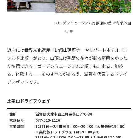
ガーデンミュージアム比叡 藤の丘 ※冬季休園
道中には世界文化遺産「比叡山延暦寺」やリゾートホテル「ロ
テルド比叡」があり、山頂には季節の花々が彩る庭園をゆった
り散策できる「ガーデンミュージアム比叡」も。走る、眺め
る、体験する——そのすべてがそろう、滋賀を代表するドライ
ブスポットです。
比叡山ドライブウェイ
住所
滋賀県大津市山上町長等山776-30
電話番号
077-529-2216
営業時間
12月1日～2月末日 9：00～20：00（入場最終19：00）
※奥比叡ドライブウェイは19：00まで
3月1日～11月30日 7:00〜23:00（入場最終22：00）