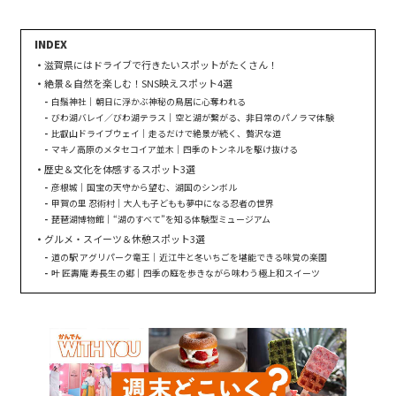
滋賀県にはドライブで行きたいスポットがたくさん！
絶景＆自然を楽しむ！SNS映えスポット4選
白鬚神社｜朝日に浮かぶ神秘の鳥居に心奪われる
びわ湖バレイ／びわ湖テラス｜空と湖が繋がる、非日常のパノラマ体験
比叡山ドライブウェイ｜走るだけで絶景が続く、贅沢な道
マキノ高原のメタセコイア並木｜四季のトンネルを駆け抜ける
歴史＆文化を体感するスポット3選
彦根城｜国宝の天守から望む、湖国のシンボル
甲賀の里 忍術村｜大人も子どもも夢中になる忍者の世界
琵琶湖博物館｜“湖のすべて”を知る体験型ミュージアム
グルメ・スイーツ＆休憩スポット3選
道の駅 アグリパーク竜王｜近江牛と冬いちごを堪能できる味覚の楽園
叶 匠壽庵 寿長生の郷｜四季の庭を歩きながら味わう極上和スイーツ