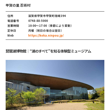
甲賀の里 忍術村
住所
滋賀県甲賀市甲賀町隠岐394
電話番号
0748-88-5000
営業時間
10:00〜17:00（季節により変動）
定休日
月曜（祝日の場合は翌日）
Web
https://koka.ninpou.jp/
琵琶湖博物館｜“湖のすべて”を知る体験型ミュージアム