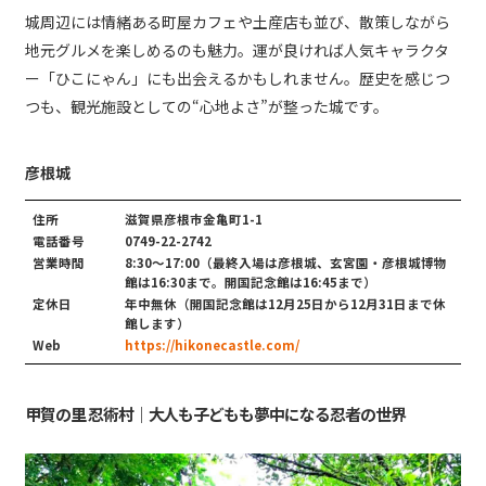
城周辺には情緒ある町屋カフェや土産店も並び、散策しながら
地元グルメを楽しめるのも魅力。運が良ければ人気キャラクタ
ー「ひこにゃん」にも出会えるかもしれません。歴史を感じつ
つも、観光施設としての“心地よさ”が整った城です。
彦根城
住所
滋賀県彦根市金亀町1-1
電話番号
0749-22-2742
営業時間
8:30～17:00（最終入場は彦根城、玄宮園・彦根城博物
館は16:30まで。開国記念館は16:45まで）
定休日
年中無休（開国記念館は12月25日から12月31日まで休
館します）
Web
https://hikonecastle.com/
甲賀の里 忍術村｜大人も子どもも夢中になる忍者の世界