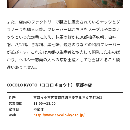
また、店内のファクトリーで製造し販売されているナッツとグ
ラノーラも購入可能。フレーバーはこちらもメープルやココナ
ッツといった定番に加え、抹茶のほかに京都柚子味噌、白味
噌、八ツ橋、きな粉、黒七味、焼きのりなどの和風フレーバー
が並びます。これらは京都の生産者と協力して開発したものば
かり。ヘルシー志向の人への京都土産としても喜ばれること間
違いありません。
COCOLO KYOTO（ココロ キョウト） 京都本店
住所
京都市中京区東洞院通三条下ル三文字町201
営業時間
11:00～18:00
定休日
不定休
Web
http://www.cocolo-kyoto.jp/