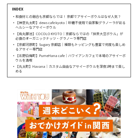
和食材との融合も京都ならでは！ 京都でアサイーボウルはなぜ人気？
【神宮丸太町】dews cafe kyoto｜砂糖不使用で自家製グラノーラが彩る
ヘルシーなアサイーボウル
【烏丸御池】COCOLO KYOTO｜京都ならではの「抹茶大豆ボウル」が
必食のオーガニックナッツ・グラノーラ専門店
【京都河原町】Sugary 京都店｜種類もトッピングも豊富で何度も楽しめ
るアサイー専門店
【北野白梅町】PumeHana cafe｜ハワイアンカフェで本場のアサイーボ
ウルを満喫
【丸太町】Havana｜カスタム自由なアサイーボウルを深夜1時まで楽し
める