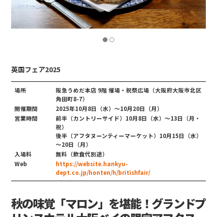
英国フェア2025
場所
阪急うめだ本店 9階 催場・祝祭広場（大阪府大阪市北区
角田町8-7）
開催期間
2025年10月8日（水）～10月20日（月）
営業時間
前半（カントリーサイド）10月8日（水）～13日（月・
祝）
後半（アフタヌーンティーマーケット）10月15日（水）
～20日（月）
入場料
無料（飲食代別途）
Web
https://website.hankyu-
dept.co.jp/honten/h/britishfair/
秋の味覚「マロン」を堪能！グランドプ