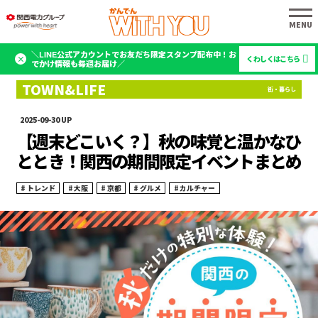
＼LINE公式アカウントでお友だち限定スタンプ配布中！お
くわしくはこちら
でかけ情報も毎週お届け／
2025-09-30
【週末どこいく？】秋の味覚と温かなひ
ととき！関西の期間限定イベントまとめ
トレンド
大阪
京都
グルメ
カルチャー