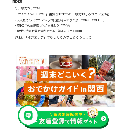
今、枚方がアツい！
「かんでんWITH YOU」編集部おすすめ！ 枚方おしゃれカフェ3選
大人気の“メケアリバッグ”を選びながらひと息「YORKIE COFFEE」
築100年の古民家で“旬”を味わう「草々徒」
優雅な読書時間を満喫できる「絵本カフェ cocoru」
週末は「枚方エリア」でゆったりカフェめぐりしよう