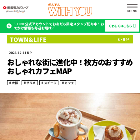
＼LINE公式アカウントでお友だち限定スタンプ配布中！お
くわしくはこちら
でかけ情報も毎週お届け／
2024-12-11
おしゃれな街に進化中！枚方のおすすめ
おしゃれカフェMAP
大阪
グルメ
スイーツ
カフェ