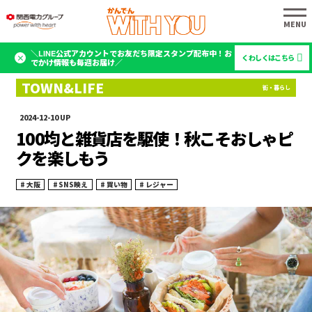
＼LINE公式アカウントでお友だち限定スタンプ配布中！お
くわしくはこちら
でかけ情報も毎週お届け／
2024-12-10
100均と雑貨店を駆使！秋こそおしゃピ
クを楽しもう
大阪
SNS映え
買い物
レジャー