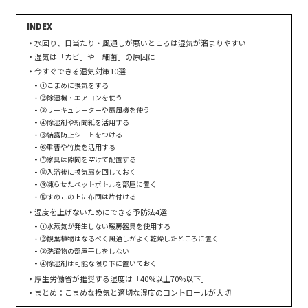
水回り、日当たり・風通しが悪いところは湿気が溜まりやすい
湿気は「カビ」や「細菌」の原因に
今すぐできる湿気対策10選
①こまめに換気をする
②除湿機・エアコンを使う
③サーキュレーターや扇風機を使う
④除湿剤や新聞紙を活用する
⑤結露防止シートをつける
⑥重曹や竹炭を活用する
⑦家具は隙間を空けて配置する
⑧入浴後に換気扇を回しておく
⑨凍らせたペットボトルを部屋に置く
⑩すのこの上に布団は片付ける
湿度を上げないためにできる予防法4選
①水蒸気が発生しない暖房器具を使用する
②観葉植物はなるべく風通しがよく乾燥したところに置く
③洗濯物の部屋干しをしない
④除湿剤は可能な限り下に置いておく
厚生労働省が推奨する湿度は「40%以上70%以下」
まとめ：こまめな換気と適切な湿度のコントロールが大切