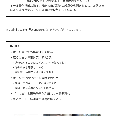
（阪奈和リビング営業本部 南大阪営業グループ）
オール電化営業20数年。幾多の自然災害の経験や教訓をもとに、お客さま
に寄り添う営業パーソンの育成を役割としています。
※この記事は2024年4月30日に公開した内容をアップデートしています。
オール電化でも停電は怖くない
広く役立つ停電対策・備え3選
①カセットコンロとガスボンベを備えておく
②飲料水を用意しておく
③防暑・防寒グッズを備えておく
オール電化の停電・災害時での利点
給湯｜エコキュートでお湯が使える
調理｜ガス漏れのリスクを防げる
【コラム】太陽光発電を利用して自家発電も
まとめ：正しい知識で災害に備えよう