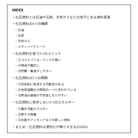
化石燃料とは石油や石炭、天然ガスなどの地下にある燃料資源
化石燃料の4つの種類
石油
石炭
天然ガス
メタンハイドレート
化石燃料を使う3つのメリット
①コストパフォーマンスが高い
②用途が幅広い
③貯蔵・輸送がしやすい
化石燃料の3つの問題
①将来的に枯渇する可能性がある
②地球温暖化の原因の一つと言われている
③原油は価格が不安定になりやすい
化石燃料に依存しない3つのエネルギー
①再生可能エネルギー
②原子力発電
③水素やアンモニアなどの新しい燃料
まとめ：化石燃料は便利だが頼りすぎるのはNG