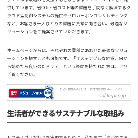
供しています。省CO
・省コスト等の課題を手間なく解決するク
2
ラウド型制御システムの提供やゼロカーボンコンサルティング
など、お客さま一人ひとりの課題に真摯に向き合い、最適なソ
リューションをご提案させていただきます。
ホームページからは、それぞれの業種にあわせた最適なソリュ
ーションを探すことも可能です。「サステナブルな経営、何か
ら始めたら良いのだろう？」という疑問を持たれた方は、ぜひ
ご覧ください。
【全国対応】関西電力／公
sol.kepco.jp
式 - 法人向けソリューシ
ョンサイト
生活者ができるサステナブルな取組み
関西電力の法人向けソリューシ
ョン紹介サイトです。エネルギ
ーにとどまらず、BCPや環境投
資、ビジネスサポート等のさま
サステナブルな社会を実現するために、私たち生活者ができる