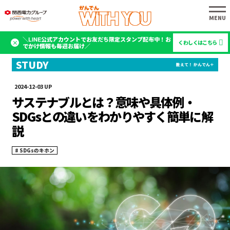
＼LINE公式アカウントでお友だち限定スタンプ配布中！お
くわしくはこちら
でかけ情報も毎週お届け／
2024-12-03
サステナブルとは？意味や具体例・
SDGsとの違いをわかりやすく簡単に解
説
SDGsのキホン