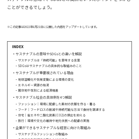
ことができるでしょう。
※この記事は2022年6月21日に公開した内容をアップデートしています。
サステナブルの意味やSDGsとの違いを解説
サステナブルは「持続可能」を意味する言葉
SDGsはサステナブルの具体的な取組みのこと
サステナブルが重要視されている理由
地球温暖化や気候変動による環境の変化
エネルギー資源の枯渇
居住地や性別による経済格差
サステナブル社会の具体例を4つ解説
ファッション｜環境に配慮した素材の衣服を作る・着る
フード｜フードロスの削減や持続可能な方法で食材を調達する
住宅｜省エネや二酸化炭素(CO2)の排出を抑える
旅行｜環境や文化の維持や地元住民への配慮の実施
企業ができるサステナブルな経営に向けた取組み
サステナブルファッションの取組み