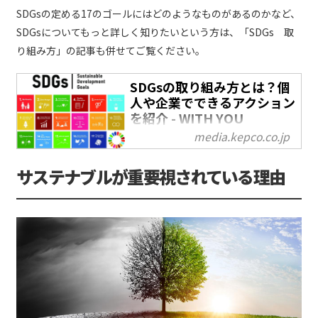
SDGsの定める17のゴールにはどのようなものがあるのかなど、
SDGsについてもっと詳しく知りたいという方は、「SDGs 取
り組み方」の記事も併せてご覧ください。
SDGsの取り組み方とは？個
人や企業でできるアクション
を紹介 - WITH YOU
media.kepco.co.jp
ここ数年で耳にする機会が増え
た「SDGs」というワード。企業
サステナブルが重要視されている理由
の活動だけでなく、学校教育に
も取り入れられるほどポピュラ
ーになっています。SDGsは今
や、子どもから大人まで幅広く
知られる目標になったといえる
でしょう。