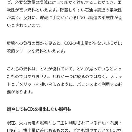
ど、必要な数量の増減に対して細かく対応することができ、柔
軟性が高い燃料といえます。貯蔵しやすい石油は調達の柔軟性
が高く、反対に、貯蔵に手間がかかるLNGは調達の柔軟性が低
いとされています。
環境への負荷の面から見ると、CO2の排出量が少ないLNGが比
較的クリーンな燃料といえます。
これらの燃料は、どれが優れていて、どれが劣っているといっ
たものではありません。どれか一つに絞るのではなく、メリッ
トとデメリットを補い合えるように、バランスよく利用する必
要があります。
燃やしてもCO
を排出しない燃料も
2
現在、火力発電の燃料として主に利用されている石油・石炭・
LNGは、排出量に差はあるものの、どれも燃やすことでCO2を