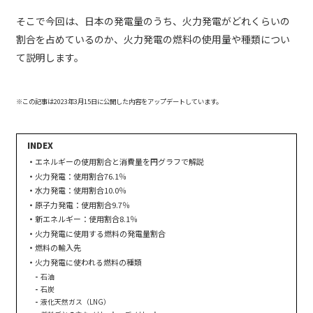
そこで今回は、日本の発電量のうち、火力発電がどれくらいの
割合を占めているのか、火力発電の燃料の使用量や種類につい
て説明します。
※この記事は2023年3月15日に公開した内容をアップデートしています。
エネルギーの使用割合と消費量を円グラフで解説
火力発電：使用割合76.1％
水力発電：使用割合10.0％
原子力発電：使用割合9.7％
新エネルギー：使用割合8.1％
火力発電に使用する燃料の発電量割合
燃料の輸入先
火力発電に使われる燃料の種類
石油
石炭
液化天然ガス（LNG）