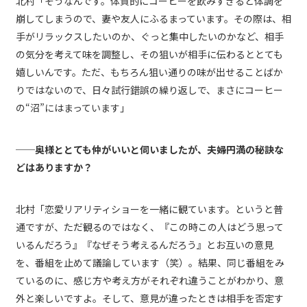
北村「そうなんです。体質的にコーヒーを飲みすぎると体調を
崩してしまうので、妻や友人にふるまっています。その際は、相
手がリラックスしたいのか、ぐっと集中したいのかなど、相手
の気分を考えて味を調整し、その狙いが相手に伝わるととても
嬉しいんです。ただ、もちろん狙い通りの味が出せることばか
りではないので、日々試行錯誤の繰り返しで、まさにコーヒー
の“沼”にはまっています」
──奥様ととても仲がいいと伺いましたが、夫婦円満の秘訣な
どはありますか？
北村「恋愛リアリティショーを一緒に観ています。というと普
通ですが、ただ観るのではなく、『この時この人はどう思って
いるんだろう』『なぜそう考えるんだろう』とお互いの意見
を、番組を止めて議論しています（笑）。結果、同じ番組をみ
ているのに、感じ方や考え方がそれぞれ違うことがわかり、意
外と楽しいですよ。そして、意見が違ったときは相手を否定す