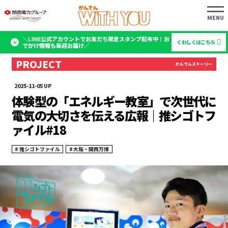
＼LINE公式アカウントでお友だち限定スタンプ配布中！お
くわしくはこちら
でかけ情報も毎週お届け／
2025-11-05
体験型の「エネルギー教室」で次世代に
電気の大切さを伝える広報｜推シゴトフ
ァイル#18
推シゴトファイル
大阪・関西万博