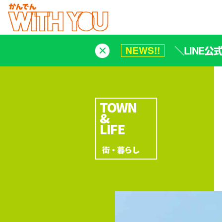
＼LINE
NEWS!!