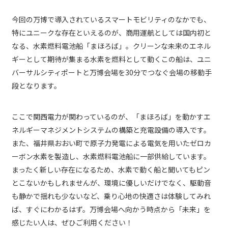
今回の万博で導入されているスマートモビリティのなかでも、
特にユニークな存在といえるのが、商用運航としては国内初と
なる、水素燃料電池船「まほろば」。クリーンな未来のエネル
ギーとして期待が集まる水素を燃料として動くこの船は、ユニ
バーサルシティポートと万博会場を30分でつなぐ会場の移動手
段となります。
ここで関西電力が関わっているのが、「まほろば」を動かすエ
ネルギーマネジメントシステムの構築と充電設備の導入です。
また、福井県おおい町で原子力発電による電気を用いたゼロカ
ーボン水素を製造し、水素燃料電池船に一部供給しています。
まったく新しい存在になるため、水素で動く船と聞いてもピン
とこないかもしれませんが、環境に優しいだけでなく、駆動音
も静かで揺れも少ないなど、乗り心地の快適さは体験してみれ
ば、すぐにわかるはず。万博会場へ向かう時点から「未来」を
感じたい人は、ぜひご利用ください！