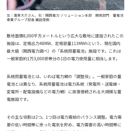
左：蓬莱大介さん、右：関西電力 ソリューション本部 開発部門 蓄電池
事業グループ部長 織田俊樹
敷地面積8,000平方メートルという広大な敷地に建設されたこの
施設は、定格出力48MW、定格容量113MWhという、現在国内
最大級（関西電力調べ）の「系統用蓄電池」施設です。これは
一般家庭約1万3,000世帯分の1日の電力使用量に相当します。
系統用蓄電池とは、いわば電力網の「調整役」。一般家庭の蓄
電池とは異なり、系統用蓄電池は電力系統（発電所・送電線・
変電所・配電設備などの電力網）に直接接続される大規模な蓄
電施設です。
その主な役割は2つ。1つ目は電力需給のバランス調整。電力需
要の低い時間帯に余った電気を貯め、電力需要の高い時間帯に