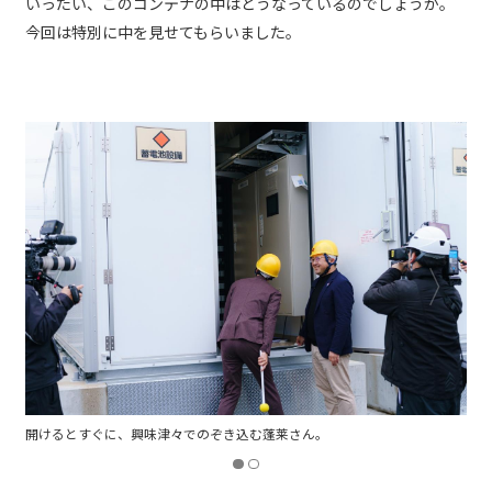
いったい、このコンテナの中はどうなっているのでしょうか。
今回は特別に中を見せてもらいました。
けるとすぐに、興味津々でのぞき込む蓬莱さん。
1万個以上