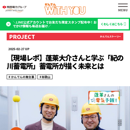
＼LINE公式アカウントでお友だち限定スタンプ配布中！お
くわしくはこちら
でかけ情報も毎週お届け／
2025-02-27
【現場レポ】蓬莱大介さんと学ぶ「紀の
川蓄電所」蓄電所が描く未来とは
かんでんの舞台裏
和歌山