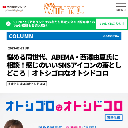
＼LINE公式アカウントでお友だち限定スタンプ配布中！お
くわしくはこちら
でかけ情報も毎週お届け／
2023-02-23
悩める同世代、ABEMA・西澤由夏氏に
相談！感じのいいSNSアイコンの落とし
どころ｜オトシゴロなオトシドコロ
オトシゴロなオトシドコロ