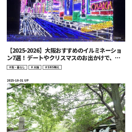
【2025-2026】大阪おすすめのイルミネーショ
ン7選！ デートやクリスマスのお出かけで、光
輝く冬の大阪を満喫しよう！
街・暮らし
大阪
SNS映え