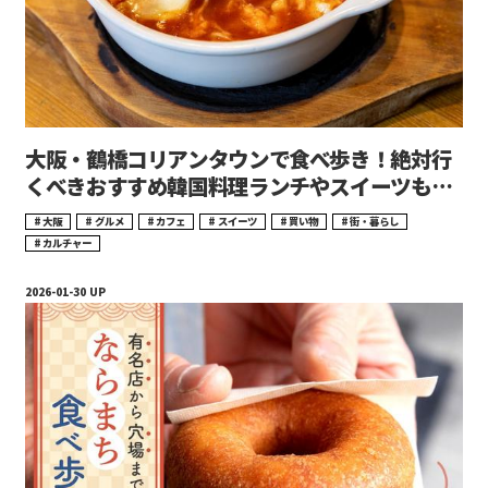
大阪・鶴橋コリアンタウンで食べ歩き！絶対行
くべきおすすめ韓国料理ランチやスイーツもご
紹介！
大阪
グルメ
カフェ
スイーツ
買い物
街・暮らし
カルチャー