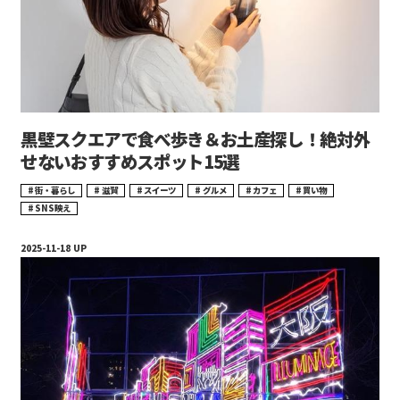
黒壁スクエアで食べ歩き＆お土産探し！絶対外
せないおすすめスポット15選
街・暮らし
滋賀
スイーツ
グルメ
カフェ
買い物
SNS映え