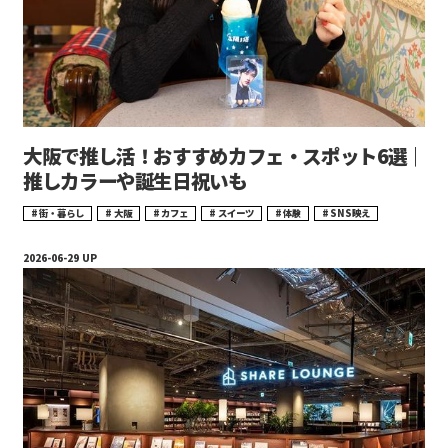
大阪で推し活！おすすめカフェ・スポット6選｜
推しカラーや誕生日祝いも
街・暮らし
大阪
カフェ
スイーツ
体験
SNS映え