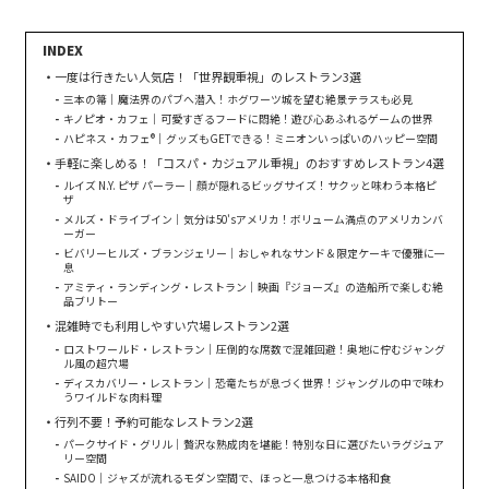
一度は行きたい人気店！「世界観重視」のレストラン3選
三本の箒｜魔法界のパブへ潜入！ホグワーツ城を望む絶景テラスも必見
キノピオ・カフェ｜可愛すぎるフードに悶絶！遊び心あふれるゲームの世界
ハピネス・カフェ®｜グッズもGETできる！ミニオンいっぱいのハッピー空間
手軽に楽しめる！「コスパ・カジュアル重視」のおすすめレストラン4選
ルイズ N.Y. ピザ パーラー｜顔が隠れるビッグサイズ！サクッと味わう本格ピ
ザ
メルズ・ドライブイン｜気分は50'sアメリカ！ボリューム満点のアメリカンバ
ーガー
ビバリーヒルズ・ブランジェリー｜おしゃれなサンド＆限定ケーキで優雅に一
息
アミティ・ランディング・レストラン｜映画『ジョーズ』の造船所で楽しむ絶
品ブリトー
混雑時でも利用しやすい穴場レストラン2選
ロストワールド・レストラン｜圧倒的な席数で混雑回避！奥地に佇むジャング
ル風の超穴場
ディスカバリー・レストラン｜恐竜たちが息づく世界！ジャングルの中で味わ
うワイルドな肉料理
行列不要！予約可能なレストラン2選
パークサイド・グリル｜贅沢な熟成肉を堪能！特別な日に選びたいラグジュア
リー空間
SAIDO｜ジャズが流れるモダン空間で、ほっと一息つける本格和食