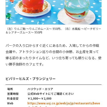
（左）りんご飴 ～りんごのムース～ 950円、（右）水風船 ～ピーチゼリー
＆レアチーズムース～ 950円
パークの入り口からすぐ近くにあるため、入場してからの作戦
会議や、アトラクション巡りの合間の小休憩、お土産を買って
帰る前のまったりタイムなど、いつ立ち寄っても頼りになる、使
い勝手抜群のカフェです。
ビバリーヒルズ・ブランジェリー
場所
ハリウッド・エリア
営業時間
公式Webサイトにてご確認ください
料金目安
￥1,000〜￥2,000
Web
https://www.usj.co.jp/web/ja/jp/restaurants/beve