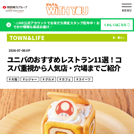
＼LINE公式アカウントでお友だち限定スタンプ配布中！お
くわしくはこちら
でかけ情報も毎週お届け／
2026-07-06
ユニバのおすすめレストラン11選！コ
スパ重視から人気店・穴場までご紹介
大阪
レジャー
グルメ
カフェ
スイーツ