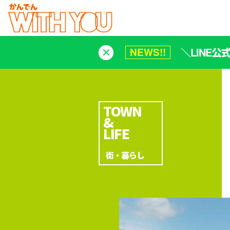
＼LINE
NEWS!!