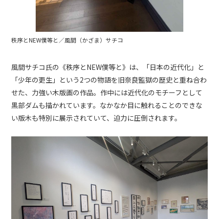
秩序とNEW僕等と／風間（かざま）サチコ
風間サチコ氏の《秩序とNEW僕等と》は、「日本の近代化」と
「少年の更生」という2つの物語を旧奈良監獄の歴史と重ね合わ
せた、力強い木版画の作品。作中には近代化のモチーフとして
黒部ダムも描かれています。なかなか目に触れることのできな
い版木も特別に展示されていて、迫力に圧倒されます。