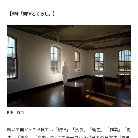
【B棟「規律とくらし」】
B棟 自由
続いて向かったB棟では「規律」「食事」「衛生」「作業」「更
生」「お金」「自由」の7つのテーマから受刑者の日常生活を知