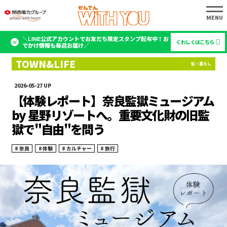
＼LINE公式アカウントでお友だち限定スタンプ配布中！お
くわしくはこちら
でかけ情報も毎週お届け／
2026-05-27
【体験レポート】奈良監獄ミュージアム
by 星野リゾートへ。重要文化財の旧監
獄で"自由"を問う
奈良
体験
カルチャー
旅行