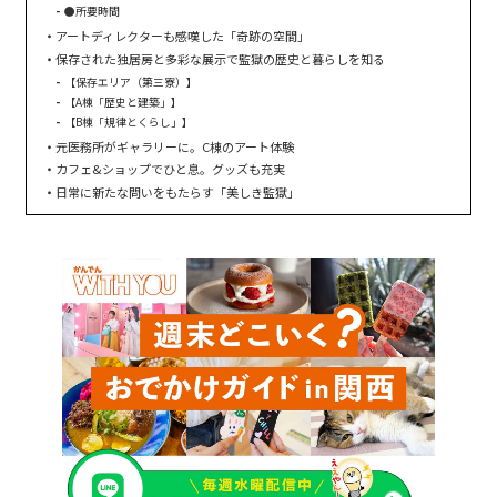
●所要時間
アートディレクターも感嘆した「奇跡の空間」
保存された独居房と多彩な展示で監獄の歴史と暮らしを知る
【保存エリア（第三寮）】
【A棟「歴史と建築」】
【B棟「規律とくらし」】
元医務所がギャラリーに。C棟のアート体験
カフェ&ショップでひと息。グッズも充実
日常に新たな問いをもたらす「美しき監獄」