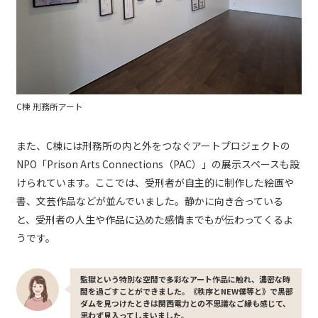
C棟 刑務所アート
また、C棟には刑務所の内と外をつなぐアートプロジェクトの
NPO「Prison Arts Connections（PAC）」の展示スペースも設
けられています。ここでは、受刑者が自主的に制作した絵画や
書、文芸作品などが並んでいました。静かに向き合っている
と、受刑者の人生や作品に込めた感情までもが伝わってくるよ
うです。
監獄という特別な空間で多彩なアート作品に触れ、濃密な時
間を過ごすことができました。《秩序とNEW僕等と》で黒部
ダムを見つけたときは関西電力との不思議なご縁も感じて、
思わず見入ってしまいました。