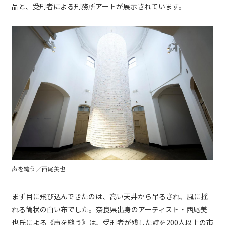
品と、受刑者による刑務所アートが展示されています。
声を縫う／西尾美也
まず目に飛び込んできたのは、高い天井から吊るされ、風に揺
れる筒状の白い布でした。奈良県出身のアーティスト・西尾美
也氏による《声を縫う》は、受刑者が残した詩を200人以上の市