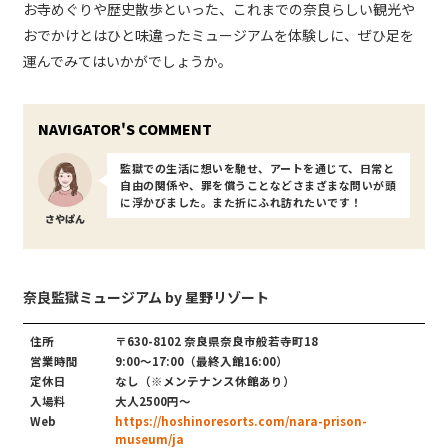
お寺めぐりや歴史散歩といった、これまでの奈良らしい観光や
おでかけとはひと味違ったミュージアムを体験しに、ぜひ足を
運んでみてはいかがでしょうか。
監獄での生活に想いを馳せ、アートを通じて、日常と
自由の関係や、罪を償うことなどさまざまな問いが頭
に浮かびました。また折にふれ訪れたいです！
さやぱん
奈良監獄ミュージアム by 星野リゾート
住所
〒630-8102 奈良県奈良市般若寺町18
営業時間
9:00〜17:00（最終入館16:00）
定休日
なし（※メンテナンス休館あり）
入場料
大人2500円〜
Web
https://hoshinoresorts.com/nara-prison-
museum/ja