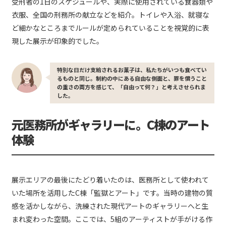
受刑者の1日のスケジュールや、実際に使用されている食器類や
衣服、全国の刑務所の献立などを紹介。トイレや入浴、就寝な
ど細かなところまでルールが定められていることを視覚的に表
現した展示が印象的でした。
特別な日だけ支給されるお菓子は、私たちがいつも食べてい
るものと同じ。制約の中にある自由な側面と、罪を償うこと
の重さの両方を感じて、「自由って何？」と考えさせられま
した。
元医務所がギャラリーに。C棟のアート
体験
展示エリアの最後にたどり着いたのは、医務所として使われて
いた場所を活用したC棟「監獄とアート」です。当時の建物の質
感を活かしながら、洗練された現代アートのギャラリーへと生
まれ変わった空間。ここでは、5組のアーティストが手がける作