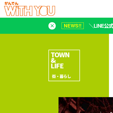
＼LINE
NEWS!!