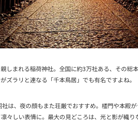
て親しまれる稲荷神社。全国に約3万社ある、その総
居がズラリと連なる「千本鳥居」でも有名ですよね。
る同社は、夜の顔もまた荘厳でおすすめ。楼門や本殿が
て凛々しい表情に。最大の見どころは、光と影が織り