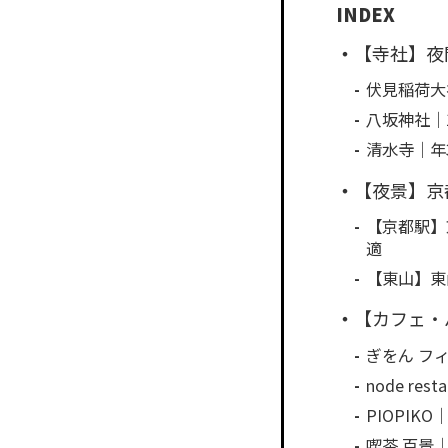
【寺社】夜
伏見稲荷大
八坂神社｜
清水寺｜年
【夜景】京
【京都駅】
適
【東山】東
【カフェ・
ぎをん フ
node r
PIOPI
喫茶 百景