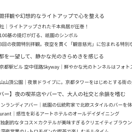
間拝観や幻想的なライトアップで心を整える
社｜ライトアップされた千本鳥居が圧巻！
100基の提灯が灯る、祇園のシンボル
3回の夜間特別拝観。夜空を貫く「観音慈光」に包まれる特別
都を一望して、静かな光のきらめきを感じる
京都駅ビル 空中径路Skyway｜鮮やかな光のトンネルはフォ
山山頂公園｜夜景ドライブに。京都タワーをはじめとする街の
バー】夜の喫茶店やバーで、大人の社交と余韻を嗜む
ィンランディアバー｜祇園の伝統町家で北欧スタイルのバーを
estaurant｜感性を彩るアートホテルのオールデイダイニング
KO｜独創的なタコス×カクテルが美味すぎるクリエイティブラウ
｜深夜営業のレトロモダンな喫茶で楽しむチルタイム