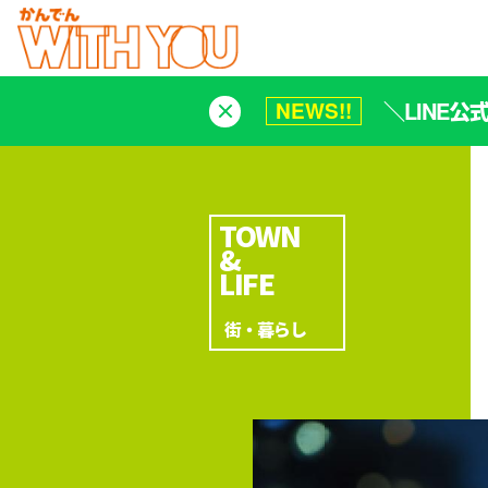
＼LINE
NEWS!!