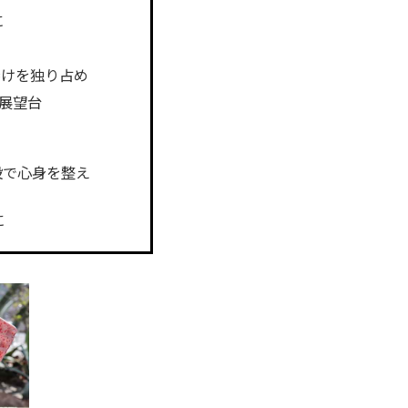
に
焼けを独り占め
展望台
施設で心身を整え
に