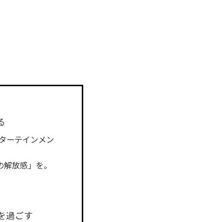
る
ターテインメン
高の解放感」を。
を過ごす